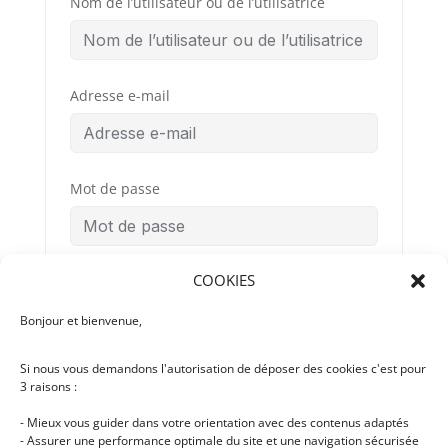
Nom de l’utilisateur ou de l’utilisatrice
Adresse e-mail
Mot de passe
COOKIES
Confirmation du mot de passe
Bonjour et bienvenue,
Si nous vous demandons l'autorisation de déposer des cookies c'est pour
Conditions
By signing up, you
3 raisons :
Générales
agree to the
d’Utilisation
- Mieux vous guider dans votre orientation avec des contenus adaptés
- Assurer une performance optimale du site et une navigation sécurisée