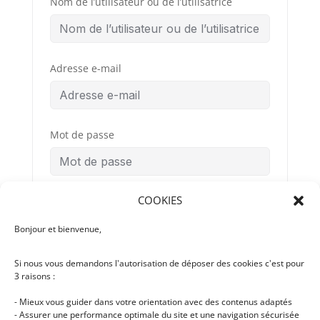
Nom de l’utilisateur ou de l’utilisatrice
Adresse e-mail
Mot de passe
COOKIES
Confirmation du mot de passe
Bonjour et bienvenue,
Si nous vous demandons l'autorisation de déposer des cookies c'est pour
Conditions
By signing up, you
3 raisons :
Générales
agree to the
d’Utilisation
- Mieux vous guider dans votre orientation avec des contenus adaptés
- Assurer une performance optimale du site et une navigation sécurisée