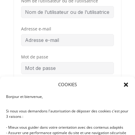
Nom de l’utilisateur ou de l’utilisatrice
Adresse e-mail
Mot de passe
COOKIES
Confirmation du mot de passe
Bonjour et bienvenue,
Si nous vous demandons l'autorisation de déposer des cookies c'est pour
Conditions
By signing up, you
3 raisons :
Générales
agree to the
d’Utilisation
- Mieux vous guider dans votre orientation avec des contenus adaptés
- Assurer une performance optimale du site et une navigation sécurisée