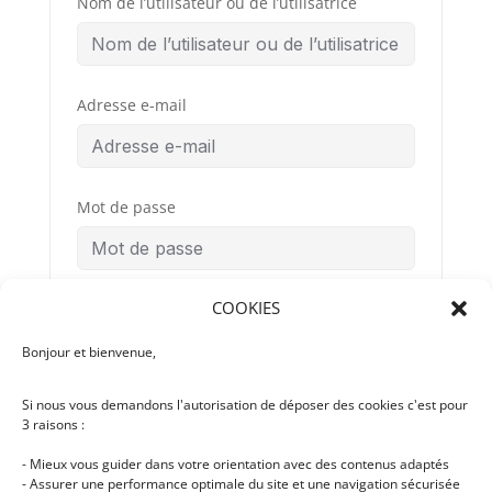
Nom de l’utilisateur ou de l’utilisatrice
Adresse e-mail
Mot de passe
COOKIES
Confirmation du mot de passe
Bonjour et bienvenue,
Si nous vous demandons l'autorisation de déposer des cookies c'est pour
Conditions
By signing up, you
3 raisons :
Générales
agree to the
d’Utilisation
- Mieux vous guider dans votre orientation avec des contenus adaptés
- Assurer une performance optimale du site et une navigation sécurisée