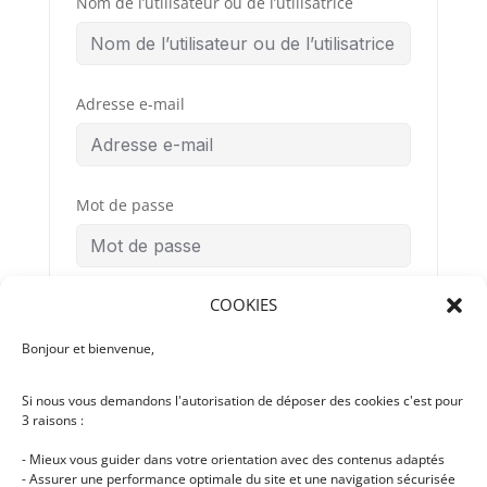
Nom de l’utilisateur ou de l’utilisatrice
Adresse e-mail
Mot de passe
COOKIES
Confirmation du mot de passe
Bonjour et bienvenue,
Si nous vous demandons l'autorisation de déposer des cookies c'est pour
Conditions
By signing up, you
3 raisons :
Générales
agree to the
d’Utilisation
- Mieux vous guider dans votre orientation avec des contenus adaptés
- Assurer une performance optimale du site et une navigation sécurisée