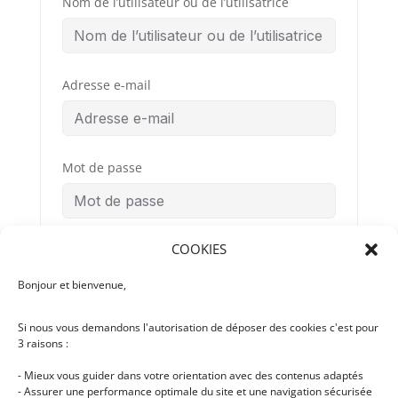
Nom de l’utilisateur ou de l’utilisatrice
Adresse e-mail
Mot de passe
COOKIES
Confirmation du mot de passe
Bonjour et bienvenue,
Si nous vous demandons l'autorisation de déposer des cookies c'est pour
Conditions
By signing up, you
3 raisons :
Générales
agree to the
d’Utilisation
- Mieux vous guider dans votre orientation avec des contenus adaptés
- Assurer une performance optimale du site et une navigation sécurisée