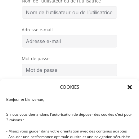
Nom de l’utilisateur ou de l’utilisatrice
Adresse e-mail
Mot de passe
COOKIES
Confirmation du mot de passe
Bonjour et bienvenue,
Si nous vous demandons l'autorisation de déposer des cookies c'est pour
Conditions
By signing up, you
3 raisons :
Générales
agree to the
d’Utilisation
- Mieux vous guider dans votre orientation avec des contenus adaptés
- Assurer une performance optimale du site et une navigation sécurisée