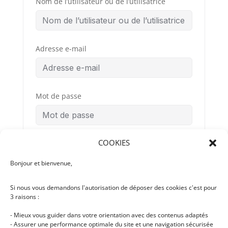
Nom de l’utilisateur ou de l’utilisatrice
Adresse e-mail
Mot de passe
COOKIES
Confirmation du mot de passe
Bonjour et bienvenue,
Si nous vous demandons l'autorisation de déposer des cookies c'est pour
Conditions
By signing up, you
3 raisons :
Générales
agree to the
d’Utilisation
- Mieux vous guider dans votre orientation avec des contenus adaptés
- Assurer une performance optimale du site et une navigation sécurisée