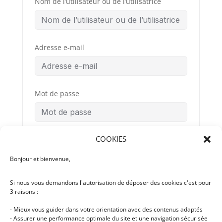
Nom de l’utilisateur ou de l’utilisatrice
Adresse e-mail
Mot de passe
COOKIES
Confirmation du mot de passe
Bonjour et bienvenue,
Si nous vous demandons l'autorisation de déposer des cookies c'est pour
Conditions
By signing up, you
3 raisons :
Générales
agree to the
d’Utilisation
- Mieux vous guider dans votre orientation avec des contenus adaptés
- Assurer une performance optimale du site et une navigation sécurisée