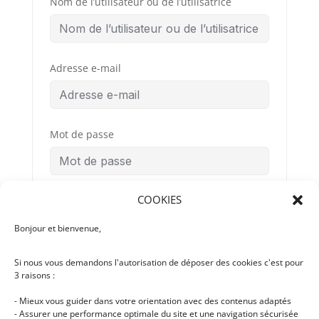
Nom de l’utilisateur ou de l’utilisatrice
Adresse e-mail
Mot de passe
COOKIES
Confirmation du mot de passe
Bonjour et bienvenue,
Si nous vous demandons l'autorisation de déposer des cookies c'est pour
Conditions
By signing up, you
3 raisons :
Générales
agree to the
d’Utilisation
- Mieux vous guider dans votre orientation avec des contenus adaptés
- Assurer une performance optimale du site et une navigation sécurisée