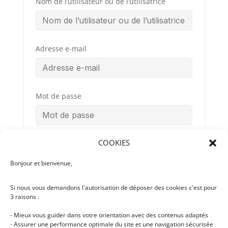
Nom de l’utilisateur ou de l’utilisatrice
Adresse e-mail
Mot de passe
COOKIES
Confirmation du mot de passe
Bonjour et bienvenue,
Si nous vous demandons l'autorisation de déposer des cookies c'est pour
Conditions
By signing up, you
3 raisons :
Générales
agree to the
d’Utilisation
- Mieux vous guider dans votre orientation avec des contenus adaptés
- Assurer une performance optimale du site et une navigation sécurisée