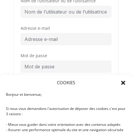
Nom de l’utilisateur ou de l’utilisatrice
Adresse e-mail
Mot de passe
COOKIES
Confirmation du mot de passe
Bonjour et bienvenue,
Si nous vous demandons l'autorisation de déposer des cookies c'est pour
Conditions
By signing up, you
3 raisons :
Générales
agree to the
d’Utilisation
- Mieux vous guider dans votre orientation avec des contenus adaptés
- Assurer une performance optimale du site et une navigation sécurisée