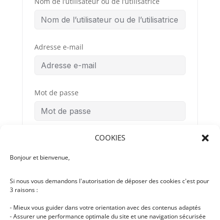
Nom de l’utilisateur ou de l’utilisatrice
Adresse e-mail
Mot de passe
COOKIES
Confirmation du mot de passe
Bonjour et bienvenue,
Si nous vous demandons l'autorisation de déposer des cookies c'est pour
Conditions
By signing up, you
3 raisons :
Générales
agree to the
d’Utilisation
- Mieux vous guider dans votre orientation avec des contenus adaptés
- Assurer une performance optimale du site et une navigation sécurisée