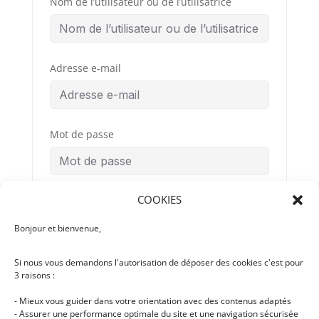
Nom de l’utilisateur ou de l’utilisatrice
Adresse e-mail
Mot de passe
COOKIES
Confirmation du mot de passe
Bonjour et bienvenue,
Si nous vous demandons l'autorisation de déposer des cookies c'est pour
Conditions
By signing up, you
3 raisons :
Générales
agree to the
d’Utilisation
- Mieux vous guider dans votre orientation avec des contenus adaptés
- Assurer une performance optimale du site et une navigation sécurisée