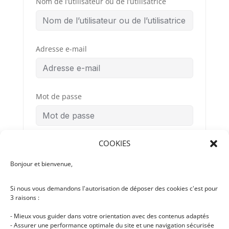
Nom de l’utilisateur ou de l’utilisatrice
Adresse e-mail
Mot de passe
COOKIES
Confirmation du mot de passe
Bonjour et bienvenue,
Si nous vous demandons l'autorisation de déposer des cookies c'est pour
Conditions
By signing up, you
3 raisons :
Générales
agree to the
d’Utilisation
- Mieux vous guider dans votre orientation avec des contenus adaptés
- Assurer une performance optimale du site et une navigation sécurisée