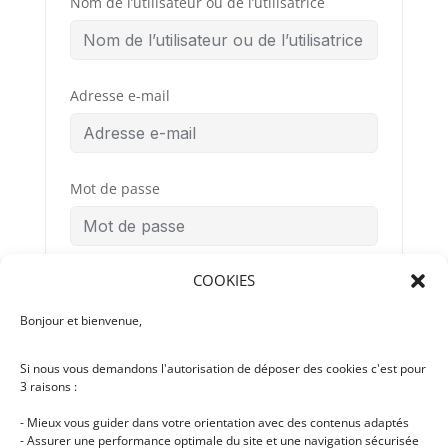
Nom de l’utilisateur ou de l’utilisatrice
Adresse e-mail
Mot de passe
COOKIES
Confirmation du mot de passe
Bonjour et bienvenue,
Si nous vous demandons l'autorisation de déposer des cookies c'est pour
Conditions
By signing up, you
3 raisons :
Générales
agree to the
d’Utilisation
- Mieux vous guider dans votre orientation avec des contenus adaptés
- Assurer une performance optimale du site et une navigation sécurisée