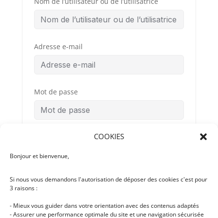
Nom de l’utilisateur ou de l’utilisatrice
Adresse e-mail
Mot de passe
COOKIES
Confirmation du mot de passe
Bonjour et bienvenue,
Si nous vous demandons l'autorisation de déposer des cookies c'est pour
Conditions
By signing up, you
3 raisons :
Générales
agree to the
d’Utilisation
- Mieux vous guider dans votre orientation avec des contenus adaptés
- Assurer une performance optimale du site et une navigation sécurisée