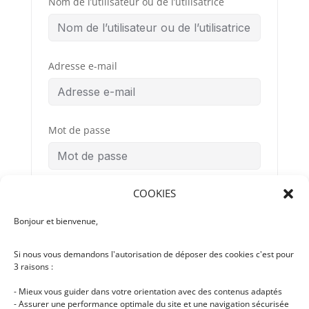
Nom de l’utilisateur ou de l’utilisatrice
Adresse e-mail
Mot de passe
COOKIES
Confirmation du mot de passe
Bonjour et bienvenue,
Si nous vous demandons l'autorisation de déposer des cookies c'est pour
Conditions
By signing up, you
3 raisons :
Générales
agree to the
d’Utilisation
- Mieux vous guider dans votre orientation avec des contenus adaptés
- Assurer une performance optimale du site et une navigation sécurisée