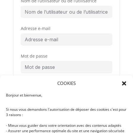
Nom de l’utilisateur ou de l’utilisatrice
Adresse e-mail
Mot de passe
COOKIES
Confirmation du mot de passe
Bonjour et bienvenue,
Si nous vous demandons l'autorisation de déposer des cookies c'est pour
Conditions
By signing up, you
3 raisons :
Générales
agree to the
d’Utilisation
- Mieux vous guider dans votre orientation avec des contenus adaptés
- Assurer une performance optimale du site et une navigation sécurisée