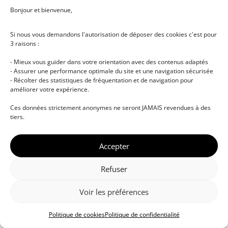
Bonjour et bienvenue,
Si nous vous demandons l'autorisation de déposer des cookies c'est pour
3 raisons :
- Mieux vous guider dans votre orientation avec des contenus adaptés
- Assurer une performance optimale du site et une navigation sécurisée
- Récolter des statistiques de fréquentation et de navigation pour
améliorer votre expérience.
© DJ NETWORK • École de DJ et de production
Ces données strictement anonymes ne seront JAMAIS revendues à des
musicale • Certifications professionnelles • Paris •
tiers.
Montpellier • À distance • Site actualisé en juillet
2026
Accepter
Refuser
Voir les préférences
Politique de cookies
Politique de confidentialité