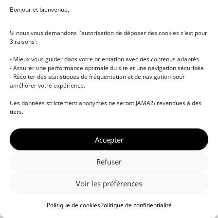
Bonjour et bienvenue,
Notre équipe vous conseille dans le choix de votre
formation, les modalités de financement et l’organisation
Si nous vous demandons l'autorisation de déposer des cookies c'est pour
de votre parcours.
3 raisons :
Remplissez le formulaire ci-dessous : nous vous
- Mieux vous guider dans votre orientation avec des contenus adaptés
- Assurer une performance optimale du site et une navigation sécurisée
répondrons dans les meilleurs délais.
- Récolter des statistiques de fréquentation et de navigation pour
améliorer votre expérience.
Ces données strictement anonymes ne seront JAMAIS revendues à des
tiers.
Accepter
Refuser
Voir les préférences
Politique de cookies
Politique de confidentialité