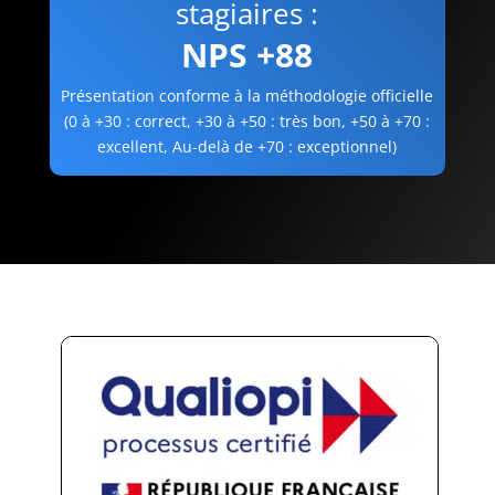
stagiaires :
NPS +88
Présentation conforme à la méthodologie officielle
(0 à +30
: correct,
+30 à +50
: très bon,
+50 à +70
:
excellent,
Au-delà de +70
: exceptionnel)