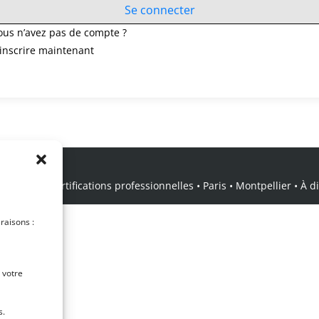
Se connecter
ous n’avez pas de compte ?
’inscrire maintenant
icale • Certifications professionnelles • Paris • Montpellier • À dis
 raisons :
 votre
s.