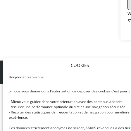
V
S
COOKIES
© DJ NETWORK • École de DJ et de production mus
Bonjour et bienvenue,
Si nous vous demandons l'autorisation de déposer des cookies c'est pour 3
- Mieux vous guider dans votre orientation avec des contenus adaptés
- Assurer une performance optimale du site et une navigation sécurisée
- Récolter des statistiques de fréquentation et de navigation pour améliorer
expérience.
Ces données strictement anonymes ne seront JAMAIS revendues à des tier