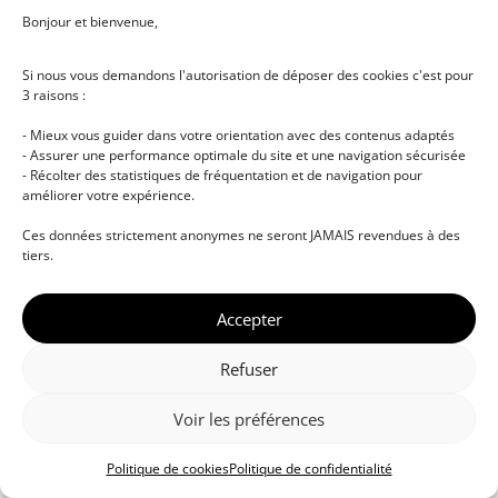
Bonjour et bienvenue,
Si nous vous demandons l'autorisation de déposer des cookies c'est pour
3 raisons :
- Mieux vous guider dans votre orientation avec des contenus adaptés
- Assurer une performance optimale du site et une navigation sécurisée
- Récolter des statistiques de fréquentation et de navigation pour
améliorer votre expérience.
© DJ NETWORK • École de DJ et de production
Ces données strictement anonymes ne seront JAMAIS revendues à des
musicale • Certifications professionnelles • Paris •
tiers.
Montpellier • À distance • Site actualisé en juillet
2026
Accepter
Refuser
Voir les préférences
Politique de cookies
Politique de confidentialité