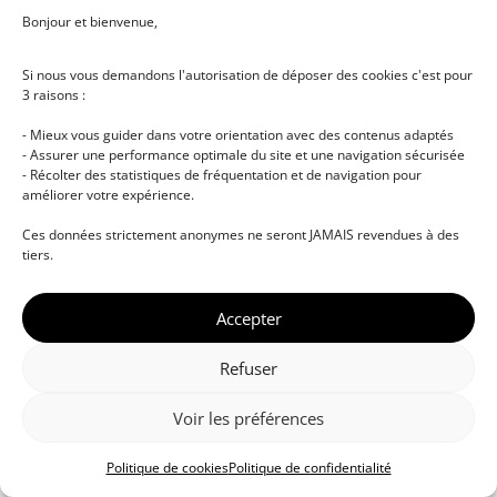
Bonjour et bienvenue,
Si nous vous demandons l'autorisation de déposer des cookies c'est pour
3 raisons :
- Mieux vous guider dans votre orientation avec des contenus adaptés
- Assurer une performance optimale du site et une navigation sécurisée
- Récolter des statistiques de fréquentation et de navigation pour
améliorer votre expérience.
© DJ NETWORK • École de DJ et de production
Ces données strictement anonymes ne seront JAMAIS revendues à des
musicale • Certifications professionnelles • Paris •
tiers.
Montpellier • À distance • Site actualisé en juillet
2026
Accepter
Refuser
Voir les préférences
Politique de cookies
Politique de confidentialité