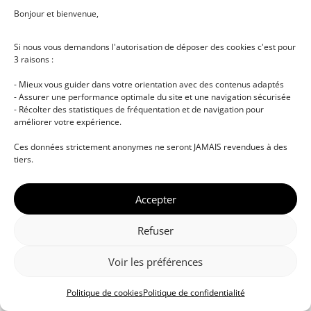
Bonjour et bienvenue,
Si nous vous demandons l'autorisation de déposer des cookies c'est pour
3 raisons :
- Mieux vous guider dans votre orientation avec des contenus adaptés
- Assurer une performance optimale du site et une navigation sécurisée
- Récolter des statistiques de fréquentation et de navigation pour
améliorer votre expérience.
© DJ NETWORK • École de DJ et de production
Ces données strictement anonymes ne seront JAMAIS revendues à des
musicale • Certifications professionnelles • Paris •
tiers.
Montpellier • À distance • Site actualisé en juillet
2026
Accepter
Refuser
Voir les préférences
Politique de cookies
Politique de confidentialité