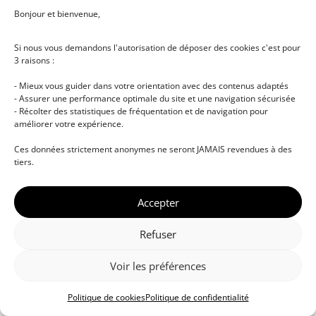
Bonjour et bienvenue,
Si nous vous demandons l'autorisation de déposer des cookies c'est pour
3 raisons :
- Mieux vous guider dans votre orientation avec des contenus adaptés
- Assurer une performance optimale du site et une navigation sécurisée
- Récolter des statistiques de fréquentation et de navigation pour
améliorer votre expérience.
© DJ NETWORK • École de DJ et de production
Ces données strictement anonymes ne seront JAMAIS revendues à des
musicale • Certifications professionnelles • Paris •
tiers.
Montpellier • À distance • Site actualisé en juillet
2026
Accepter
Refuser
Voir les préférences
Politique de cookies
Politique de confidentialité