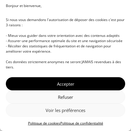
Bonjour et bienvenue,
Si nous vous demandons l'autorisation de déposer des cookies c'est pour
3 raisons :
- Mieux vous guider dans votre orientation avec des contenus adaptés
- Assurer une performance optimale du site et une navigation sécurisée
- Récolter des statistiques de fréquentation et de navigation pour
améliorer votre expérience.
© DJ NETWORK • École de DJ et de production
Ces données strictement anonymes ne seront JAMAIS revendues à des
musicale • Certifications professionnelles • Paris •
tiers.
Montpellier • À distance • Site actualisé en juillet
2026
Accepter
Refuser
Voir les préférences
Politique de cookies
Politique de confidentialité