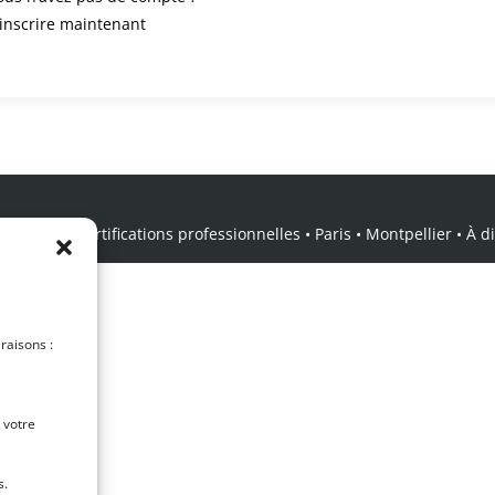
’inscrire maintenant
icale • Certifications professionnelles • Paris • Montpellier • À dis
 raisons :
 votre
s.