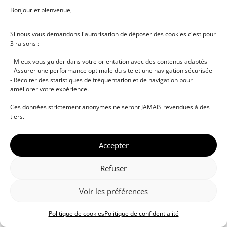
Bonjour et bienvenue,
Si nous vous demandons l'autorisation de déposer des cookies c'est pour
3 raisons :
- Mieux vous guider dans votre orientation avec des contenus adaptés
- Assurer une performance optimale du site et une navigation sécurisée
- Récolter des statistiques de fréquentation et de navigation pour
améliorer votre expérience.
© DJ NETWORK • École de DJ et de production
Ces données strictement anonymes ne seront JAMAIS revendues à des
musicale • Certifications professionnelles • Paris •
tiers.
Montpellier • À distance • Site actualisé en juillet
2026
Accepter
Refuser
Voir les préférences
Politique de cookies
Politique de confidentialité