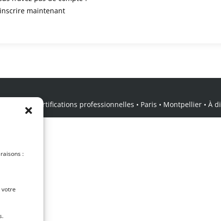
’inscrire maintenant
icale • Certifications professionnelles • Paris • Montpellier • À dis
 raisons :
 votre
s.