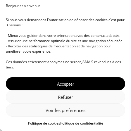
Bonjour et bienvenue,
Si nous vous demandons l'autorisation de déposer des cookies c'est pour
3 raisons :
- Mieux vous guider dans votre orientation avec des contenus adaptés
- Assurer une performance optimale du site et une navigation sécurisée
- Récolter des statistiques de fréquentation et de navigation pour
améliorer votre expérience.
© DJ NETWORK • École de DJ et de production
Ces données strictement anonymes ne seront JAMAIS revendues à des
musicale • Certifications professionnelles • Paris •
tiers.
Montpellier • À distance • Site actualisé en juillet
2026
Accepter
Refuser
Voir les préférences
Politique de cookies
Politique de confidentialité