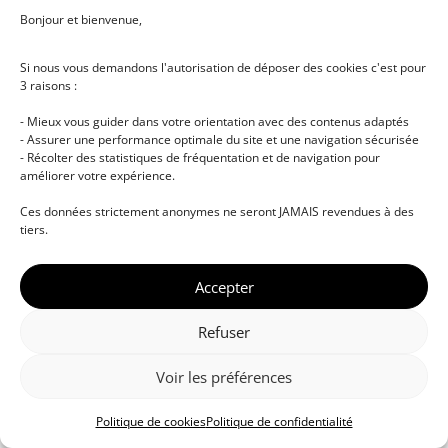
Bonjour et bienvenue,
Si nous vous demandons l'autorisation de déposer des cookies c'est pour
3 raisons :
- Mieux vous guider dans votre orientation avec des contenus adaptés
- Assurer une performance optimale du site et une navigation sécurisée
- Récolter des statistiques de fréquentation et de navigation pour
améliorer votre expérience.
© DJ NETWORK • École de DJ et de production
Ces données strictement anonymes ne seront JAMAIS revendues à des
musicale • Certifications professionnelles • Paris •
tiers.
Montpellier • À distance • Site actualisé en juillet
2026
Accepter
Refuser
Voir les préférences
Politique de cookies
Politique de confidentialité