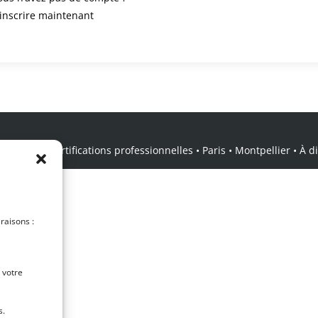
’inscrire maintenant
icale • Certifications professionnelles • Paris • Montpellier • À dis
 raisons :
 votre
s.