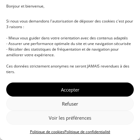
Bonjour et bienvenue,
Si nous vous demandons l'autorisation de déposer des cookies c'est pour
3 raisons :
- Mieux vous guider dans votre orientation avec des contenus adaptés
- Assurer une performance optimale du site et une navigation sécurisée
- Récolter des statistiques de fréquentation et de navigation pour
améliorer votre expérience.
© DJ NETWORK • École de DJ et de production
Ces données strictement anonymes ne seront JAMAIS revendues à des
musicale • Certifications professionnelles • Paris •
tiers.
Montpellier • À distance • Site actualisé en juillet
2026
Accepter
Refuser
Voir les préférences
Politique de cookies
Politique de confidentialité