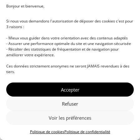
Bonjour et bienvenue,
Si nous vous demandons l'autorisation de déposer des cookies c'est pour
3 raisons :
- Mieux vous guider dans votre orientation avec des contenus adaptés
- Assurer une performance optimale du site et une navigation sécurisée
- Récolter des statistiques de fréquentation et de navigation pour
améliorer votre expérience.
© DJ NETWORK • École de DJ et de production
Ces données strictement anonymes ne seront JAMAIS revendues à des
musicale • Certifications professionnelles • Paris •
tiers.
Montpellier • À distance • Site actualisé en juillet
2026
Accepter
Refuser
Voir les préférences
Politique de cookies
Politique de confidentialité