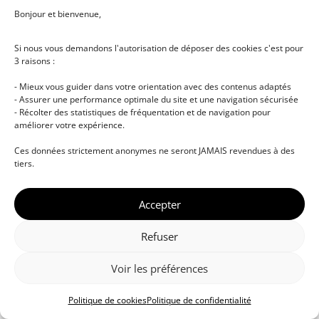
Bonjour et bienvenue,
Si nous vous demandons l'autorisation de déposer des cookies c'est pour
3 raisons :
- Mieux vous guider dans votre orientation avec des contenus adaptés
- Assurer une performance optimale du site et une navigation sécurisée
- Récolter des statistiques de fréquentation et de navigation pour
améliorer votre expérience.
© DJ NETWORK • École de DJ et de production
Ces données strictement anonymes ne seront JAMAIS revendues à des
musicale • Certifications professionnelles • Paris •
tiers.
Montpellier • À distance • Site actualisé en juillet
2026
Accepter
Refuser
Voir les préférences
Politique de cookies
Politique de confidentialité