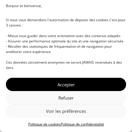
Bonjour et bienvenue,
Si nous vous demandons l'autorisation de déposer des cookies c'est pour
3 raisons :
- Mieux vous guider dans votre orientation avec des contenus adaptés
- Assurer une performance optimale du site et une navigation sécurisée
- Récolter des statistiques de fréquentation et de navigation pour
améliorer votre expérience.
© DJ NETWORK • École de DJ et de production
Ces données strictement anonymes ne seront JAMAIS revendues à des
musicale • Certifications professionnelles • Paris •
tiers.
Montpellier • À distance • Site actualisé en juillet
2026
Accepter
Refuser
Voir les préférences
Politique de cookies
Politique de confidentialité