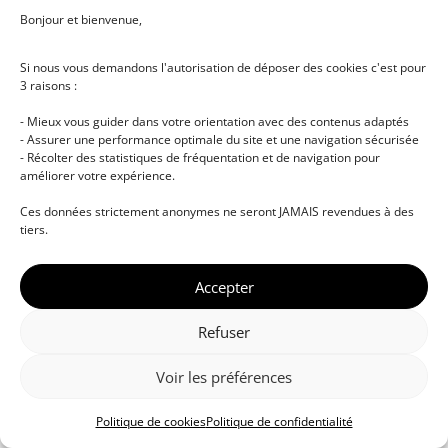
Bonjour et bienvenue,
Si nous vous demandons l'autorisation de déposer des cookies c'est pour
3 raisons :
- Mieux vous guider dans votre orientation avec des contenus adaptés
- Assurer une performance optimale du site et une navigation sécurisée
- Récolter des statistiques de fréquentation et de navigation pour
améliorer votre expérience.
© DJ NETWORK • École de DJ et de production
Ces données strictement anonymes ne seront JAMAIS revendues à des
musicale • Certifications professionnelles • Paris •
tiers.
Montpellier • À distance • Site actualisé en juillet
2026
Accepter
Refuser
Voir les préférences
Politique de cookies
Politique de confidentialité