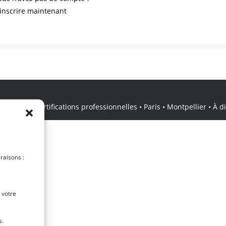
’inscrire maintenant
icale • Certifications professionnelles • Paris • Montpellier • À dis
 raisons :
 votre
s.