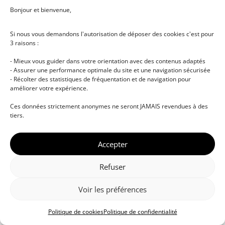
Bonjour et bienvenue,
Si nous vous demandons l'autorisation de déposer des cookies c'est pour
3 raisons :
- Mieux vous guider dans votre orientation avec des contenus adaptés
- Assurer une performance optimale du site et une navigation sécurisée
- Récolter des statistiques de fréquentation et de navigation pour
améliorer votre expérience.
© DJ NETWORK • École de DJ et de production
Ces données strictement anonymes ne seront JAMAIS revendues à des
musicale • Certifications professionnelles • Paris •
tiers.
Montpellier • À distance • Site actualisé en juillet
2026
Accepter
Refuser
Voir les préférences
Politique de cookies
Politique de confidentialité