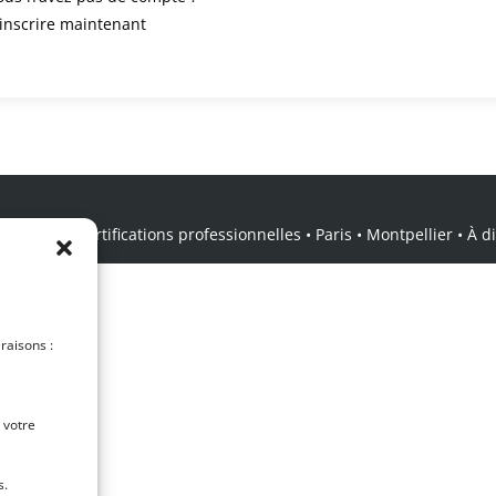
’inscrire maintenant
icale • Certifications professionnelles • Paris • Montpellier • À dis
 raisons :
 votre
s.