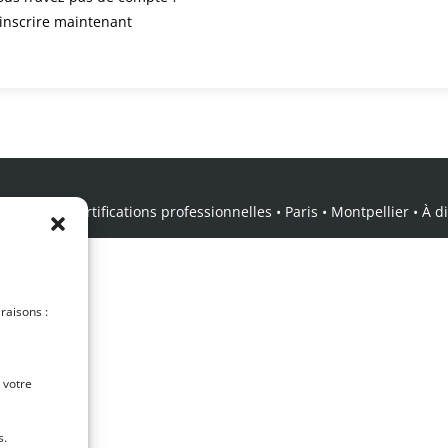
’inscrire maintenant
icale • Certifications professionnelles • Paris • Montpellier • À dis
 raisons :
 votre
s.