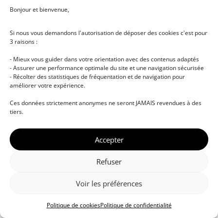
Bonjour et bienvenue,
Si nous vous demandons l'autorisation de déposer des cookies c'est pour
3 raisons :
- Mieux vous guider dans votre orientation avec des contenus adaptés
- Assurer une performance optimale du site et une navigation sécurisée
- Récolter des statistiques de fréquentation et de navigation pour
améliorer votre expérience.
© DJ NETWORK • École de DJ et de production
Ces données strictement anonymes ne seront JAMAIS revendues à des
musicale • Certifications professionnelles • Paris •
tiers.
Montpellier • À distance • Site actualisé en juillet
2026
Accepter
Refuser
Voir les préférences
Politique de cookies
Politique de confidentialité