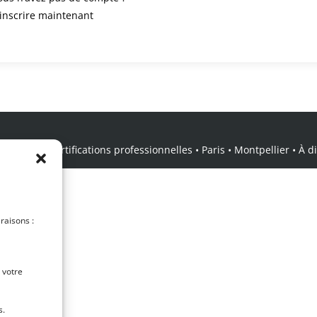
’inscrire maintenant
icale • Certifications professionnelles • Paris • Montpellier • À dis
 raisons :
 votre
s.