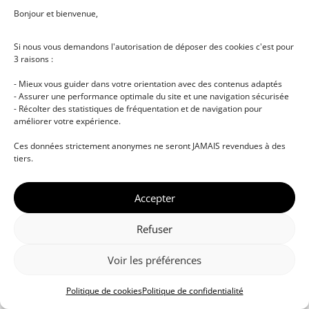
Bonjour et bienvenue,
Si nous vous demandons l'autorisation de déposer des cookies c'est pour
3 raisons :
- Mieux vous guider dans votre orientation avec des contenus adaptés
- Assurer une performance optimale du site et une navigation sécurisée
- Récolter des statistiques de fréquentation et de navigation pour
améliorer votre expérience.
© DJ NETWORK • École de DJ et de production
Ces données strictement anonymes ne seront JAMAIS revendues à des
musicale • Certifications professionnelles • Paris •
tiers.
Montpellier • À distance • Site actualisé en juillet
2026
Accepter
Refuser
Voir les préférences
Politique de cookies
Politique de confidentialité