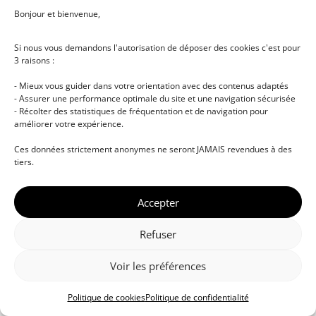
Bonjour et bienvenue,
Si nous vous demandons l'autorisation de déposer des cookies c'est pour
3 raisons :
- Mieux vous guider dans votre orientation avec des contenus adaptés
- Assurer une performance optimale du site et une navigation sécurisée
- Récolter des statistiques de fréquentation et de navigation pour
améliorer votre expérience.
© DJ NETWORK • École de DJ et de production
Ces données strictement anonymes ne seront JAMAIS revendues à des
musicale • Certifications professionnelles • Paris •
tiers.
Montpellier • À distance • Site actualisé en juillet
2026
Accepter
Refuser
Voir les préférences
Politique de cookies
Politique de confidentialité