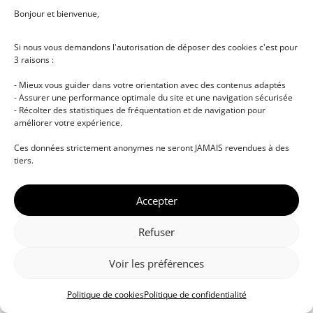
Bonjour et bienvenue,
Si nous vous demandons l'autorisation de déposer des cookies c'est pour
3 raisons :
- Mieux vous guider dans votre orientation avec des contenus adaptés
- Assurer une performance optimale du site et une navigation sécurisée
- Récolter des statistiques de fréquentation et de navigation pour
améliorer votre expérience.
© DJ NETWORK • École de DJ et de production
Ces données strictement anonymes ne seront JAMAIS revendues à des
musicale • Certifications professionnelles • Paris •
tiers.
Montpellier • À distance • Site actualisé en juillet
2026
Accepter
Refuser
Voir les préférences
Politique de cookies
Politique de confidentialité