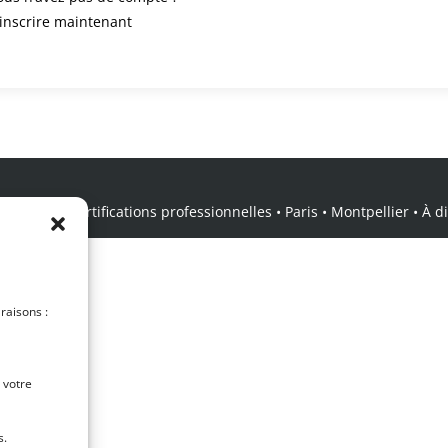
’inscrire maintenant
icale • Certifications professionnelles • Paris • Montpellier • À dis
 raisons :
 votre
s.