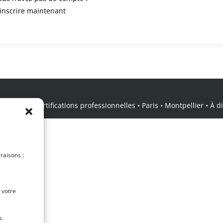
’inscrire maintenant
icale • Certifications professionnelles • Paris • Montpellier • À dis
 raisons :
 votre
s.