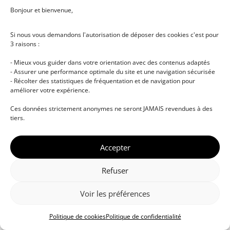
Bonjour et bienvenue,
Si nous vous demandons l'autorisation de déposer des cookies c'est pour
3 raisons :
- Mieux vous guider dans votre orientation avec des contenus adaptés
- Assurer une performance optimale du site et une navigation sécurisée
- Récolter des statistiques de fréquentation et de navigation pour
améliorer votre expérience.
© DJ NETWORK • École de DJ et de production
Ces données strictement anonymes ne seront JAMAIS revendues à des
musicale • Certifications professionnelles • Paris •
tiers.
Montpellier • À distance • Site actualisé en juillet
2026
Accepter
Refuser
Voir les préférences
Politique de cookies
Politique de confidentialité